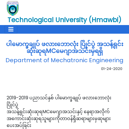
Technological University (Hmawbi)
ပါမောက္ခချုပ် ဖလားဘောလုံး ပြိုင်ပွဲ အသန့်ရှင်း
ဆုံးဆုရMCမေဂျာအသင်းမှရရှိ
Department of Mechatronic Engineering
01-24-2020
2019-2019 ပညာသင်နှစ် ပါမောက္ခချုပ် ဖလားဘောလုံး
ပြိုင်ပွဲ
အသန့်ရှင်းဆုံးဆုရMCမေဂျာအသင်းနှင့် နေရာအလိုက်
အကောင်းဆုံးဆုရသူများကိုတာဝန်ရှိဆရာများမှဆုများ
ပေးအပ်ခြင်း