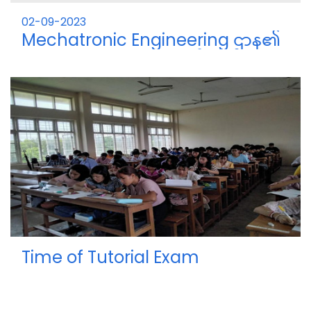
02-09-2023
Mechatronic Engineering ဌာန၏
(၂၀၂၂-၂၀၂၃) ပညာသင်နှစ်
ကျောင်းသား/သူများ ၏ မောင်မယ်
( 2022-2023 ) ပညာသင်နှစ် Mechatronic
သစ်လွင် ကြိုဆိုပွဲ
Engineering ဌာန၏ မောင်မယ်သစ်လွင် ကြိုဆိုပွဲ
အခမ်းအနား ကို (၉.၂.၂၀၂၃) MC deptment
(workshop)တွင် ကျင်းပ ပြုလုပ်ခဲ့ပါသည်။
Time of Tutorial Exam