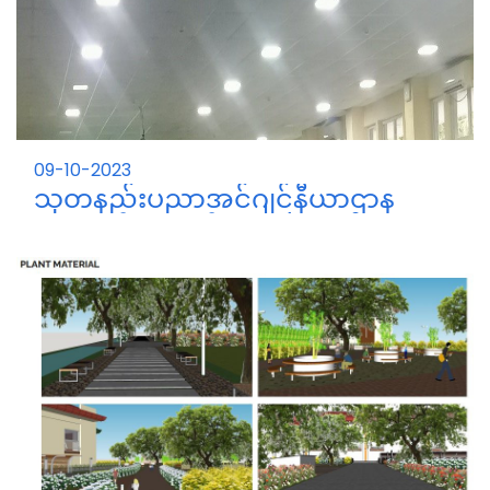
09-10-2023
သုတနည်းပညာအင်ဂျင်နီယာဌာန
ပထမနှစ် ကျောင်းသား/သူများ MPT
Training Center သို့ Industrial
သုတနည်းပညာအင်ဂျင်နီယာဌာန First Year
Training သွားရောက် လေ့လာ မှုသည့်
ကျောင်းသား/သူများနှင့် ကြီးကြပ်သူဆရာ/ဆရာမများ၊
မှတ်တမ်း
9.10.2023 နေ့တွင် အမှတ်၄၄/၁၄၄ အောက်ပုစွန်တောင်
လမ်း MPT Training Center သို့ Communication and
Networking Field ဆိုင်ရာများလေ့လာခဲ့ကြပါသည်။