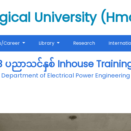
gical University (H
s/Career
Library
Research
Internati
 ပညာသင်နှစ် Inhouse Training
Department of Electrical Power Engineering