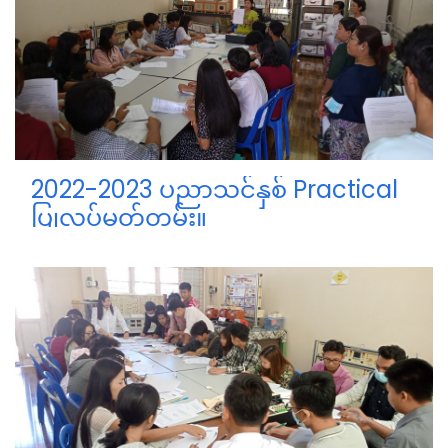
2022-2023 ပညာသင်နှစ် Practical
ပြုလုပ်မှတ်တမ်း။
တတိယနှစ်ကျောင်းသားကျောင်သူများ။