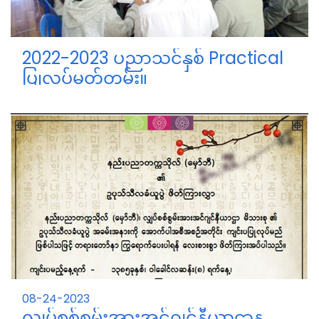
2022-2023 ပညာသင်နှစ် Practical
ပြုလုပ်မှတ်တမ်း။
ပဉ္စမနှစ်ကျောင်းသားကျောင်းသူများ
08-24-2023
လျှပ်စစ်စွမ်းအားအင်ဂျင်နီယာဌာန