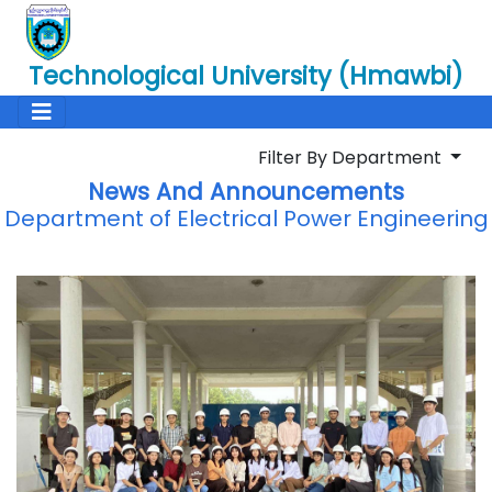
Technological University (Hmawbi)
Filter By Department
News And Announcements
Department of Electrical Power Engineering