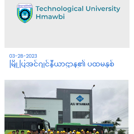
03-28-2023
မြို့ပြအင်ဂျင်နီယာဌာန၏ ပထမနှစ်
ကျောင်းသား/သူများနှင့် field
Industrial Trainingသွားရောက်
မြို့ပြအင်ဂျင်နီယာဌာန၏ ပထမနှစ်
လေ့လာရေး မှတ်တမ်း
ကျောင်းသား/သူများနှင့် ကြီးကြပ်ဆရာမများ
28/3/2023 နေ့နှင့် 29/3/2023 နေ့တို့တွင် သွားရောက်
လေ့လာခဲ့ကြပါသည်။