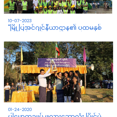
10-07-2023
"မြို့ပြအင်ဂျင်နီယာဌာန၏ ပထမနှစ်
နှင့် ဒုတိယနှစ် ကျောင်းသား/သူများနှင့်
field Industrial Trainingသွားရောက်
"မြို့ပြအင်ဂျင်နီယာဌာန၏ ပထမနှစ် နှင့် ဒုတိယနှစ်
လေ့လာရေး မှတ်တမ်း"
ကျောင်းသား/သူများနှင့် ကြီးကြပ်ဆရာမများ
7/10/2023 နေ့နှင့် 8/10/2023 နေ့တို့တွင် သွားရောက်
လေ့လာခဲ့ကြပါသည်။"
01-24-2020
ပါမောက္ခချုပ် ဖလားဘောလုံး ပြိုင်ပွဲ